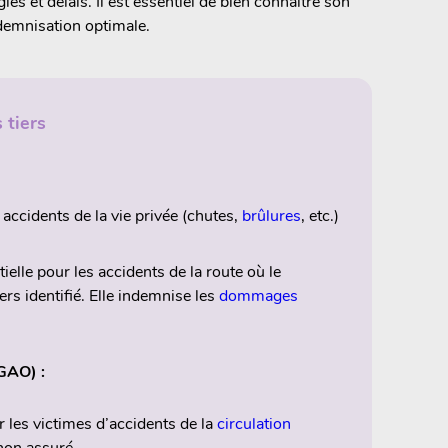
es et délais. Il est essentiel de bien connaître son
demnisation optimale.
 tiers
accidents de la vie privée (chutes,
brûlures
, etc.)
elle pour les accidents de la route où le
rs identifié. Elle indemnise les
dommages
GAO) :
 les victimes d’accidents de la
circulation
 non assuré.