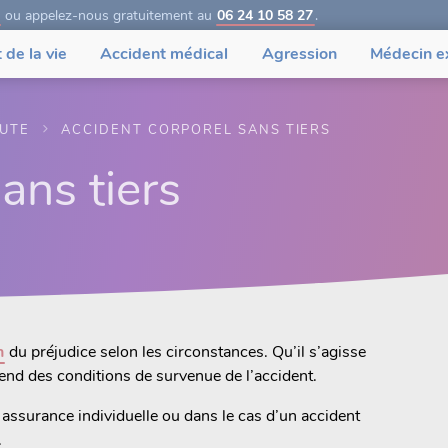
ou appelez-nous gratuitement au
06 24 10 58 27
.
 de la vie
Accident médical
Agression
Médecin e
OUTE
ACCIDENT CORPOREL SANS TIERS
ans tiers
n
du préjudice selon les circonstances. Qu’il s’agisse
pend des conditions de survenue de l’accident.
e assurance individuelle ou dans le cas d’un accident
.