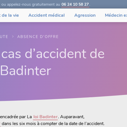
ou appelez-nous gratuitement au
06 24 10 58 27
.
 de la vie
Accident médical
Agression
Médecin e
OUTE
ABSENCE D'OFFRE
 cas d’accident de
i Badinter
 encadrée par La
loi Badinter
. Auparavant,
r
dans les six mois à compter de la date de l’accident.