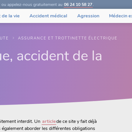
ou appelez-nous gratuitement au
06 24 10 58 27
.
 de la vie
Accident médical
Agression
Médecin e
OUTE
ASSURANCE ET TROTTINETTE ÉLECTRIQUE
ue, accident de la
itement interdit. Un
article
de ce site y fait déjà
s également aborder les différentes obligations