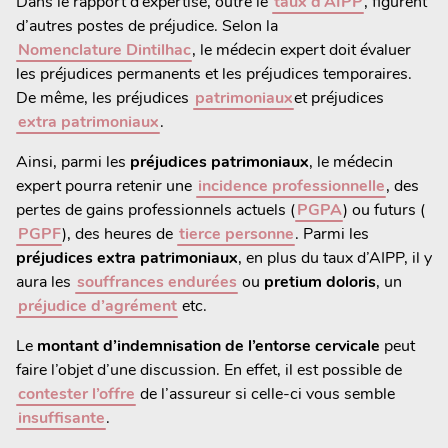
Dans le rapport d’expertise, outre le
taux d’AIPP
, figurent
d’autres postes de préjudice. Selon la
Nomenclature Dintilhac
, le médecin expert doit évaluer
les préjudices permanents et les préjudices temporaires.
De même, les préjudices
patrimoniaux
et préjudices
extra patrimoniaux
.
Ainsi, parmi les
préjudices patrimoniaux
, le médecin
expert pourra retenir une
incidence professionnelle
, des
pertes de gains professionnels actuels (
PGPA
) ou futurs (
PGPF
), des heures de
tierce personne
. Parmi les
préjudices extra patrimoniaux
, en plus du taux d’AIPP, il y
aura les
souffrances endurées
ou
pretium doloris
, un
préjudice d’agrément
etc.
Le
montant d’indemnisation de l’entorse cervicale
peut
faire l’objet d’une discussion. En effet, il est possible de
contester l’offre
de l’assureur si celle-ci vous semble
insuffisante
.