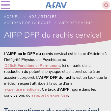
ACCUEIL
NOS ARTICLES
ACCIDENT DE LA ROUTE
AIPP DFP RACHIS
AIPP DFP du rachis cervical
L’
AIPP ou le DFP du rachis
cervical est le taux d’Atteinte à
l’Intégrité Physique et Psychique ou
Déficit Fonctionnel Permanent
. Ici on parle de la
ruéduction du potentiel physique et sensoriel suite à un
accident corporel. L’
AIPP DFP du rachis
est un taux que le
médecin expert attribue à la suite d’une
expertise médicale
. Ce
taux d’AIPP
figure dans les
conclusions du
rapport d’expertise
.